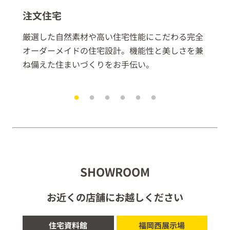
注文住宅
分
し
厳選した自然素材や高い住宅性能にこだわる完全
健
ダ
オーダーメイドの住宅設計。機能性と美しさを兼
ま
ね備えた住まいづくりをお手伝い。
を
SHOWROOM
お近くの店舗にお越しください
住宅資料館
福岡西展示場